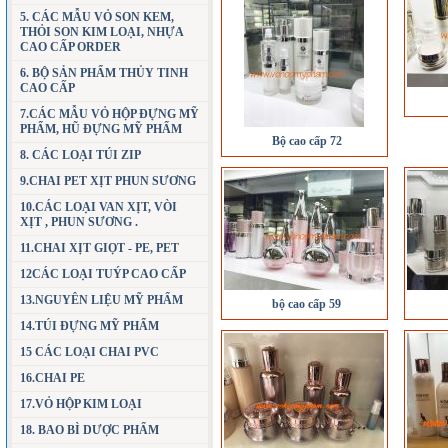
5. CÁC MẪU VỎ SON KEM,
THỎI SON KIM LOẠI, NHỰA
CAO CẤP ORDER
6. BỘ SẢN PHẨM THỦY TINH
CAO CẤP
7.CÁC MẪU VỎ HỘP ĐỰNG MỸ
PHẨM, HŨ ĐỰNG MỸ PHẨM
Bộ cao cấp 72
8. CÁC LOẠI TÚI ZIP
9.CHAI PET XỊT PHUN SƯƠNG
10.CÁC LOẠI VAN XỊT, VÒI
XỊT , PHUN SƯƠNG .
11.CHAI XỊT GIỌT - PE, PET
12CÁC LOẠI TUÝP CAO CẤP
13.NGUYÊN LIỆU MỸ PHẨM
bộ cao cấp 59
14.TÚI ĐỰNG MỸ PHẨM
15 CÁC LOẠI CHAI PVC
16.CHAI PE
17.VỎ HỘP KIM LOẠI
18. BAO BÌ DƯỢC PHẨM