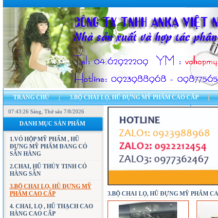
TRANG CHỦ
3.BỘ CHAI LỌ, HŨ ĐỰNG MỸ PHẨM CAO CẤP
07:43:27 Sáng
7.CÁC MẪU VỎ HỘP ĐỰNG MỸ PHẨM, HŨ ĐỰNG MỸ PHẨM
, Thứ sáu 7/8/2026
11.CH
DANH MỤC SẢN PHẨM
23.BẢN ĐỒ - ĐỊA CHỈ CÔNG TY
LIÊN HỆ
1.VỎ HỘP MỸ PHẨM , HŨ
ĐỰNG MỸ PHẨM ĐANG CÓ
SẴN HÀNG
2.CHAI, HŨ THỦY TINH CÓ
HÀNG SẴN
3.BỘ CHAI LỌ, HŨ ĐỰNG MỸ
PHẨM CAO CẤP
3.BỘ CHAI LỌ, HŨ ĐỰNG MỸ PHẨM C
4. CHAI, LỌ , HŨ THẠCH CAO
HÀNG CAO CẤP