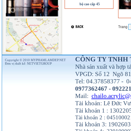
bộ cao cấp 45
Trang
CÔNG TY TNHH 
Copyright © 2010 MYPHAMLAMDEP.NET
Đơn vị thiết kế:
NETVIETGROUP
Nhà sản xuất và hợp t
VPGD: Số 12 Ngõ 81 
Tel: 04.37858377 - 0
0977362467 - 09222
Mail:
chailo.acrylic
Tài khoản: Lê Đức V
Tài khoản 1 : 13022
Tài khoản 2 : 0451000
Tài khoản 3: 190260