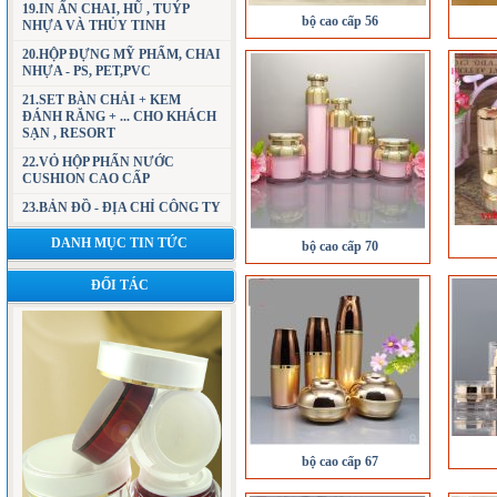
19.IN ẤN CHAI, HŨ , TUÝP
bộ cao cấp 56
NHỰA VÀ THỦY TINH
20.HỘP ĐỰNG MỸ PHẨM, CHAI
NHỰA - PS, PET,PVC
21.SET BÀN CHẢI + KEM
ĐÁNH RĂNG + ... CHO KHÁCH
SẠN , RESORT
22.VỎ HỘP PHẤN NƯỚC
CUSHION CAO CẤP
23.BẢN ĐỒ - ĐỊA CHỈ CÔNG TY
DANH MỤC TIN TỨC
bộ cao cấp 70
ĐỐI TÁC
bộ cao cấp 67