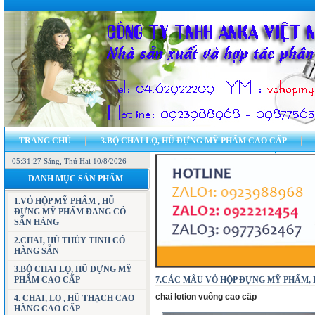
TRANG CHỦ
3.BỘ CHAI LỌ, HŨ ĐỰNG MỸ PHẨM CAO CẤP
05:31:28 Sáng
7.CÁC MẪU VỎ HỘP ĐỰNG MỸ PHẨM, HŨ ĐỰNG MỸ PHẨM
, Thứ Hai 10/8/2026
11.CH
DANH MỤC SẢN PHẨM
23.BẢN ĐỒ - ĐỊA CHỈ CÔNG TY
LIÊN HỆ
1.VỎ HỘP MỸ PHẨM , HŨ
ĐỰNG MỸ PHẨM ĐANG CÓ
SẴN HÀNG
2.CHAI, HŨ THỦY TINH CÓ
HÀNG SẴN
3.BỘ CHAI LỌ, HŨ ĐỰNG MỸ
PHẨM CAO CẤP
7.CÁC MẪU VỎ HỘP ĐỰNG MỸ PHẨM, HŨ 
chai lotion vuông cao cấp
4. CHAI, LỌ , HŨ THẠCH CAO
HÀNG CAO CẤP