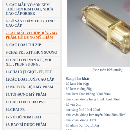
5. CÁC MẪU VỎ SON KEM,
THỎI SON KIM LOẠI, NHỰA
CAO CẤP ORDER
6. BỘ SẢN PHẨM THỦY TINH
CAO CẤP
7.CÁC MẪU VỎ HỘP ĐỰNG MỸ
PHẨM, HŨ ĐỰNG MỸ PHẨM
8. CÁC LOẠI TÚI ZIP
9.CHAI PET XỊT PHUN SƯƠNG
10.CÁC LOẠI VAN XỊT, VÒI
XỊT , PHUN SƯƠNG .
(
Ảnh toàn kích thước
)
11.CHAI XỊT GIỌT - PE, PET
Sản phẩm khác
12CÁC LOẠI TUÝP CAO CẤP
hũ kem bầu 30gr
13.NGUYÊN LIỆU MỸ PHẨM
hũ kem vuông 30g
chai kem chân không 30ml 50ml
14.TÚI ĐỰNG MỸ PHẨM
chai chân không trắng 15ml 30ml 50ml
15 CÁC LOẠI CHAI PVC
hũ vua 5ml
16.CHAI PE
sọc vàng 5ml 10ml 20ml
chai chân không kim tuyến 20ml 30ml 50ml
17.VỎ HỘP KIM LOẠI
chai chân không 30ml
18. BAO BÌ DƯỢC PHẨM
hũ nhôm 5g, 15g,..100g