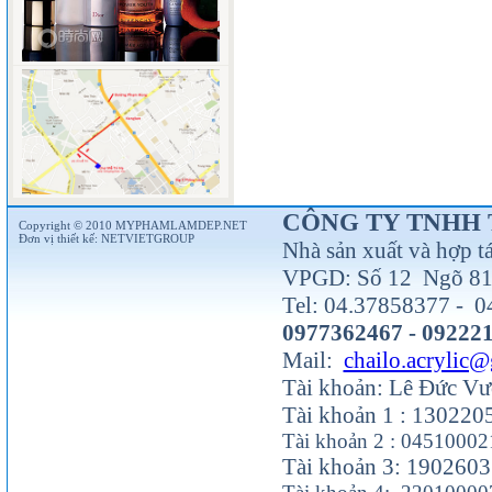
CÔNG TY TNHH 
Copyright © 2010 MYPHAMLAMDEP.NET
Đơn vị thiết kế:
NETVIETGROUP
Nhà sản xuất và hợp t
VPGD: Số 12 Ngõ 81 
Tel: 04.37858377 - 0
0977362467 - 09222
Mail:
chailo.acrylic
Tài khoản: Lê Đức V
Tài khoản 1 : 13022
Tài khoản 2 : 0451000
Tài khoản 3: 190260