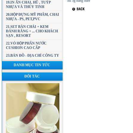
hũ 5g hàng oder
19.IN ẤN CHAI, HŨ , TUÝP
NHỰA VÀ THỦY TINH
20.HỘP ĐỰNG MỸ PHẨM, CHAI
NHỰA - PS, PET,PVC
21.SET BÀN CHẢI + KEM
ĐÁNH RĂNG + ... CHO KHÁCH
SẠN , RESORT
22.VỎ HỘP PHẤN NƯỚC
CUSHION CAO CẤP
23.BẢN ĐỒ - ĐỊA CHỈ CÔNG TY
DANH MỤC TIN TỨC
ĐỐI TÁC